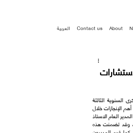
N
About
Contact us
العربية
استشارات
احتفلت شركة المؤتمن للمحاماة والاستشارات القانونية في مطلع عام 2024م بالذكرى السنوية الثالثة 
لتأسيسها في مقر فندق بريرا بالأحساء، وقد شهد هذا الحدث السنوي للشركة استعراض أهم الإنجازات خلال 
الأعوام الماضية كما تم فيه تكريم الموظفين والمديرين، بدأ الاحتفال بمقدمة مميزة من المدير العام الاستاذ 
علي بن عبدالعزيز بوصالح وتلاه في ذلك المدير الإداري الاستاذ رضا بن علي البقشي، وقد تضمنت هذه 
المقدمة كلمات الشكر والامتنان للجهود المبذولة من قبل الفريق خلال العام الماضي. كما قدم المديرون 