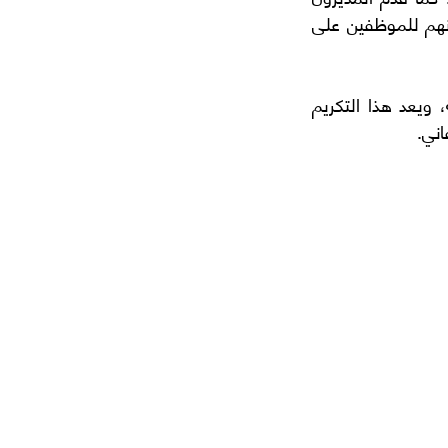
تقديرهم للتحديات التي تم التغلب عليها والإنجازات التي تم تحقيقها، وأعربوا عن امتنانهم للموظفين على 
بعد ذلك، جرى تكريم المدراء والموظفين على جهودهم المتميزة خلال السنة الماضية، ويعد هذا التكريم 
اني.