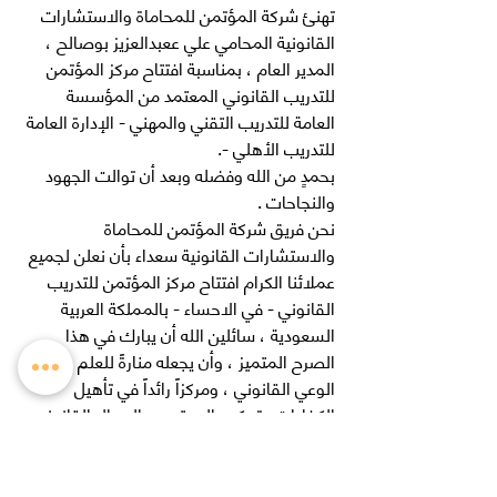
تهنئ شركة المؤتمن للمحاماة والاستشارات 
القانونية المحامي علي ععبدالعزيز بوصالح ، 
المدير العام ، بمناسبة افتتاح مركز المؤتمن 
للتدريب القانوني المعتمد من المؤسسة 
العامة للتدريب التقني والمهني - الإدارة العامة 
للتدريب الأهلي -.
بحمدٍ من الله وفضله وبعد أن توالت الجهود 
والنجاحات .
نحن فريق شركة المؤتمن للمحاماة 
والاستشارات القانونية سعداء بأن نعلن لجميع 
عملائنا الكرام افتتاح مركز المؤتمن للتدريب 
القانوني - في الاحساء - بالمملكة العربية 
السعودية ، سائلين الله أن يبارك في هذا 
الصرح المتميز ، وأن يجعله منارةً للعلم ونشر 
الوعي القانوني ، ومركزاً رائداً في تأهيل 
الكفاءات وتمكين المهتمين بالمجال القانوني .
نسأل الله لكم دوام التوفيق والنجاح ، وأن 
يحقق هذا المركز أهدافه في خدمة المجتمع 
والارتقاء بالمهنة القانونية إلى أعلى 