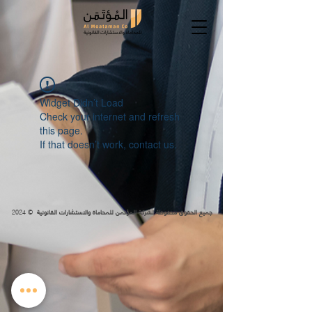
Widget Didn’t Load
Check your internet and refresh
this page.
If that doesn’t work, contact us.
© 2024
جميع الحقوق محفوظة لشركة المؤتمن للمحاماة والاستشارات القانونية